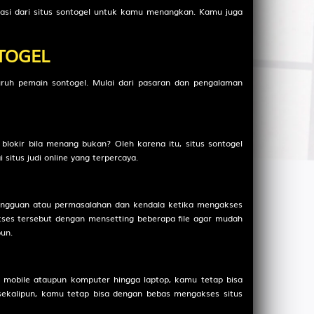
dasi dari situs sontogel untuk kamu menangkan. Kamu juga
NTOGEL
uh pemain sontogel. Mulai dari pasaran dan pengalaman
blokir bila menang bukan? Oleh karena itu, situs sontogel
situs judi online yang terpercaya.
i gangguan atau permasalahan dan kendala ketika mengakses
kses tersebut dengan mensetting beberapa file agar mudah
un.
 mobile ataupun komputer hingga laptop, kamu tetap bisa
kalipun, kamu tetap bisa dengan bebas mengakses situs