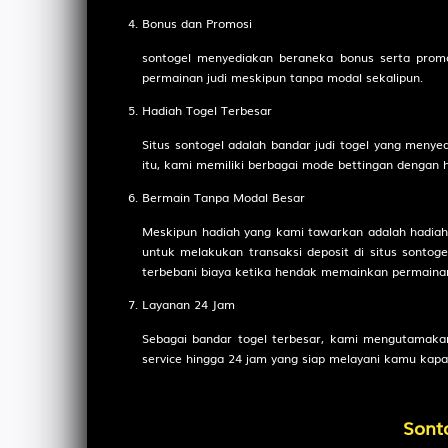
Bonus dan Promosi
sontogel menyediakan beraneka bonus serta pro
permainan judi meskipun tanpa modal sekalipun.
Hadiah Togel Terbesar
Situs sontogel adalah bandar judi togel yang menye
itu, kami memiliki berbagai mode bettingan dengan h
Bermain Tanpa Modal Besar
Meskipun hadiah yang kami tawarkan adalah hadiah 
untuk melakukan transaksi deposit di situs sontoge
terbebani biaya ketika hendak memainkan permainan 
Layanan 24 Jam
Sebagai bandar togel terbesar, kami mengutamaka
service hingga 24 jam yang siap melayani kamu kap
Sonto