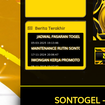
TAIWAN
4
5
8
7
Berita Terakhir
JADWAL PASARAN TOGEL
05-03-2025 19:13:46
JADWAL MAINTENANCE RUTIN SONTOGEL
17-11-2024 20:06:47
LOWONGAN KERJA PROMOTOR
06-11-2024 19:37:30
SONTOGEL - S