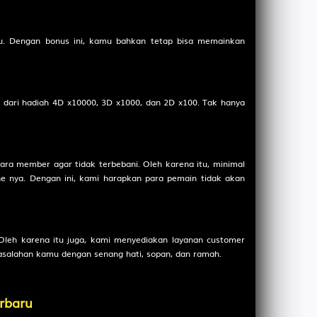
. Dengan bonus ini, kamu bahkan tetap bisa memainkan
i dari hadiah 4D x10000, 3D x1000, dan 2D x100. Tak hanya
ra member agar tidak terbebani. Oleh karena itu, minimal
ine nya. Dengan ini, kami harapkan para pemain tidak akan
leh karena itu juga, kami menyediakan layanan customer
asalahan kamu dengan senang hati, sopan, dan ramah.
erbaru