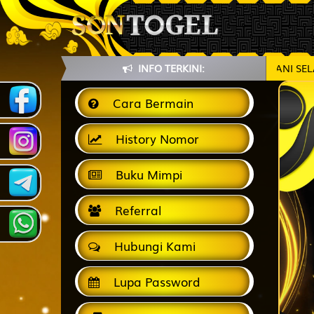
TOGEL SITUS TERPERCAYA SETIA MELAYANI SELAMA 12 TAHUN
INFO TERKINI:
Cara Bermain
History Nomor
Buku Mimpi
Referral
Hubungi Kami
Lupa Password