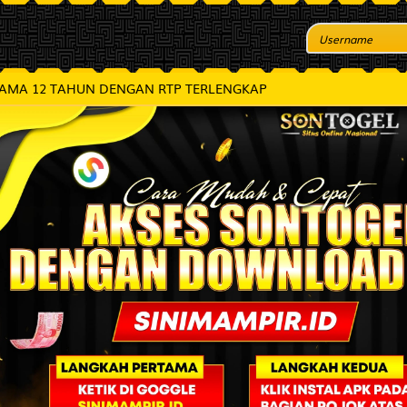
 DENGAN RTP TERLENGKAP